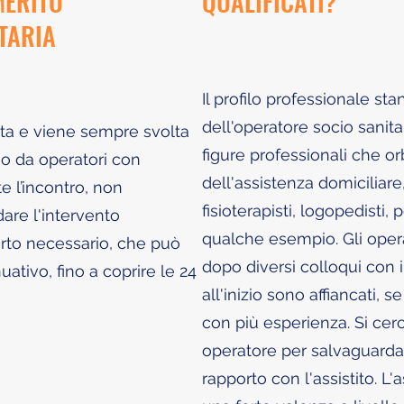
MERITO
QUALIFICATI?
TARIA
Il profilo professionale st
dell'operatore socio sanitar
uita e viene sempre svolta
figure professionali che o
 o da operatori con
dell'assistenza domiciliare,
e l’incontro, non
fisioterapisti, logopedisti,
are l'intervento
qualche esempio. Gli oper
orto necessario, che può
dopo diversi colloqui con 
ativo, fino a coprire le 24
all'inizio sono affiancati, 
con più esperienza. Si cer
operatore per salvaguardar
rapporto con l'assistito. L'