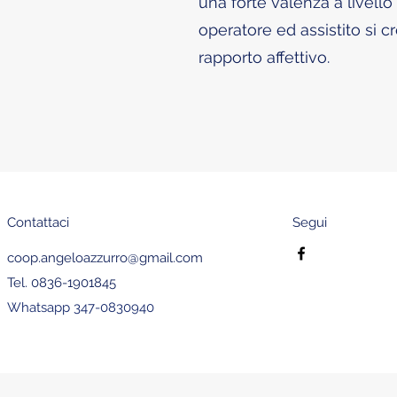
una forte valenza a livello
operatore ed assistito si c
rapporto affettivo.
Contattaci
Segui
coop.angeloazzurro@gmail.com
Tel. 0836-1901845
Whatsapp 347-0830940