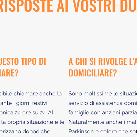
RISPOSTE AI VOSTRI D
UESTO TIPO DI
A CHI SI RIVOLGE L
IARE?
DOMICILIARE?
sibile chiamare anche la
Sono moltissime le situazion
nte i giorni festivi,
servizio di assistenza domic
onica 24 ore su 24. Al
famiglie con anziani parzia
la propria situazione e le
Naturalmente anche i malat
terizzano dopodiché
Parkinson e coloro che so