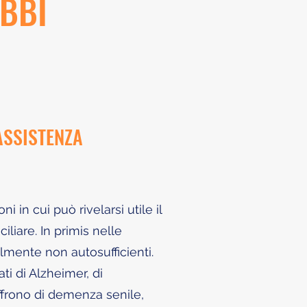
UBBI
'ASSISTENZA
i in cui può rivelarsi utile il
iliare. In primis nelle
lmente non autosufficienti.
i di Alzheimer, di
ffrono di demenza senile,