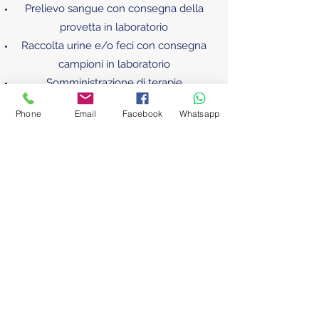
Prelievo sangue con consegna della
provetta in laboratorio
Raccolta urine e/o feci con consegna
campioni in laboratorio
Somministrazione di terapie
Gestione nutrizione enterale
Phone
Email
Facebook
Whatsapp
Gestione e controllo stomie
Controllo tracheotomie
Assistenza per lesioni da pressione
(piaghe da decubito) o da ulcere
croniche
coop.angeloazzurro@gmail.com
Tel.
0836-1901845
Whatsapp
347-0830940